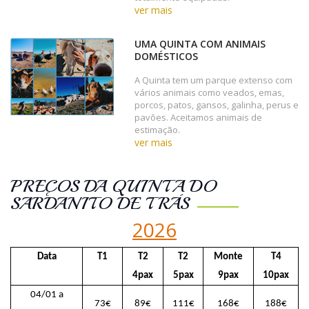
ver mais
UMA QUINTA COM ANIMAIS
DOMÉSTICOS
A Quinta tem um parque extenso com
vários animais como veados, emas,
porcos, patos, gansos, galinha, perus e
pavões. Aceitamos animais de
estimação.
ver mais
PREÇOS DA QUINTA DO
SARDANITO DE TRÁS
2026
Data
T1
T2
T2
Monte
T4
4pax
5pax
9pax
10pax
04/01 a
73€
89€
111€
168€
188€