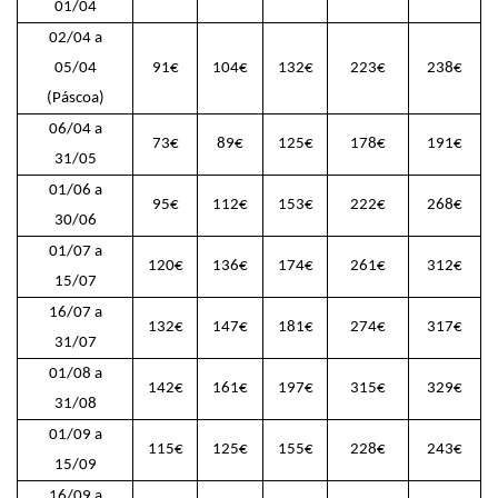
01/04
02/04 a
05/04
91€
104€
132€
223€
238€
(Páscoa)
06/04 a
73€
89€
125€
178€
191€
31/05
01/06 a
95€
112€
153€
222€
268€
30/06
01/07 a
120€
136€
174€
261€
312€
15/07
16/07 a
132€
147€
181€
274€
317€
31/07
01/08 a
142€
161€
197€
315€
329€
31/08
01/09 a
115€
125€
155€
228€
243€
15/09
16/09 a