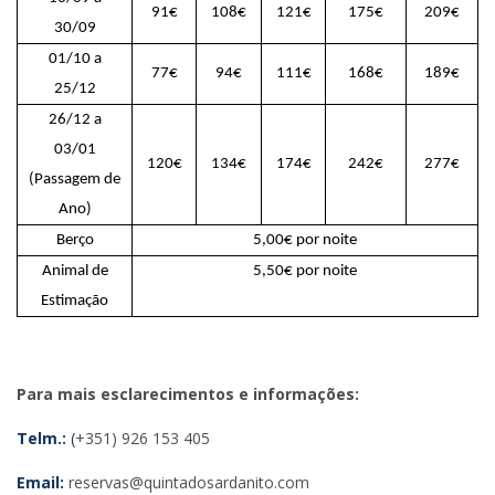
91€
108€
121€
175€
209€
30/09
01/10 a
77€
94€
111€
168€
189€
25/12
26/12 a
03/01
120€
134€
174€
242€
277€
(Passagem de
Ano)
Berço
5,00€ por noite
Animal de
5,50€ por noite
Estimação
Para mais esclarecimentos e informações:
Telm.:
(
+351) 926 153 405
Email:
reservas@quintadosardanito.com