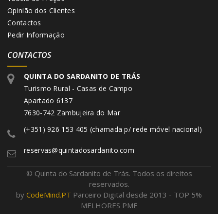
Opinião dos Clientes
Contactos
Pedir Informação
CONTACTOS
QUINTA DO SARDANITO DE TRÁS
Turismo Rural - Casas de Campo
Apartado 6137
7630-742 Zambujeira do Mar
(+351) 926 153 405 (chamada p/ rede móvel nacional)
reservas@quintadosardanito.com
©
Quinta do Sardanito de Trás. Todos os direitos
reservados.
by
CodeMind.PT
Parceiro Digital desde 2013 - TOP 5%
MELHORES PME