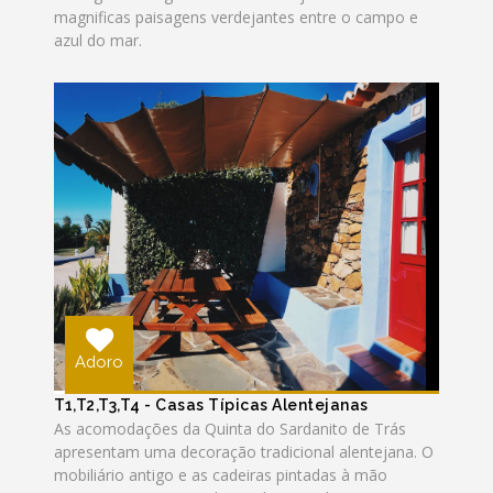
magnificas paisagens verdejantes entre o campo e
azul do mar.
Adoro
T1,T2,T3,T4 - Casas Típicas Alentejanas
As acomodações da Quinta do Sardanito de Trás
apresentam uma decoração tradicional alentejana. O
mobiliário antigo e as cadeiras pintadas à mão