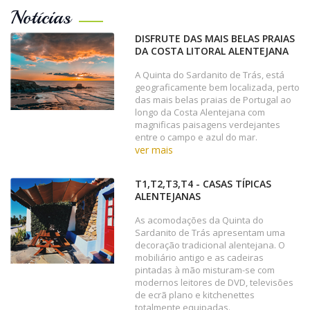
Notícias
DISFRUTE DAS MAIS BELAS PRAIAS
DA COSTA LITORAL ALENTEJANA
A Quinta do Sardanito de Trás, está
geograficamente bem localizada, perto
das mais belas praias de Portugal ao
longo da Costa Alentejana com
magnificas paisagens verdejantes
entre o campo e azul do mar.
ver mais
T1,T2,T3,T4 - CASAS TÍPICAS
ALENTEJANAS
As acomodações da Quinta do
Sardanito de Trás apresentam uma
decoração tradicional alentejana. O
mobiliário antigo e as cadeiras
pintadas à mão misturam-se com
modernos leitores de DVD, televisões
de ecrã plano e kitchenettes
totalmente equipadas.